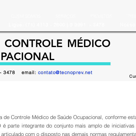
QUEM SOMOS
SERVIÇOS
PROJETOS
TRE
Ligue: (71) 4113 - 2600 | 9 9991 - 3478
Nosso 
 CONTROLE MÉDICO
UPACIONAL
1 - 3478 email:
contato@tecnoprev.net
Cu
a de Controle Médico de Saúde Ocupacional, conforme est
é parte integrante do conjunto mais amplo de iniciativ
r articulado com o disposto nas demais normas regulament