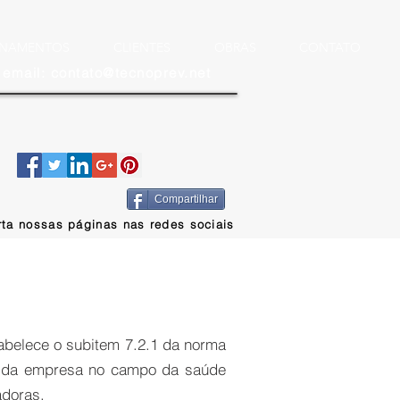
INAMENTOS
CLIENTES
OBRAS
CONTATO
email: contato@tecnoprev.net
Compartilhar
rta nossas páginas nas redes sociais
abelece o subitem 7.2.1 da norma
as da empresa no campo da saúde
adoras.