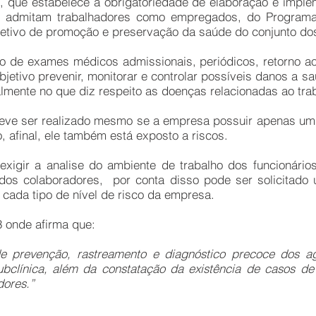
, que estabelece a obrigatoriedade de elaboração e imple
ue admitam trabalhadores como empregados, do Program
tivo de promoção e preservação da saúde do conjunto dos
 de exames médicos admissionais, periódicos, retorno ao
jetivo prevenir, monitorar e controlar possíveis danos a 
almente no que diz respeito as doenças relacionadas ao tra
e ser realizado mesmo se a empresa possuir apenas um 
, afinal, ele também está exposto a riscos.
ir a analise do ambiente de trabalho dos funcionários a
os colaboradores, por conta disso pode ser solicitado 
cada tipo de nível de risco da empresa.
3 onde afirma que:
 prevenção, rastreamento e diagnóstico precoce dos ag
subclínica, além da constatação da existência de casos de
dores.”